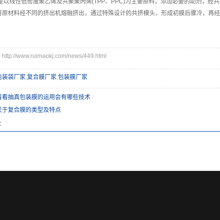
以线性低密度聚乙烯及共聚聚丙烯(TPP、PPC)为主要原料，添加必要的助剂，经
将原材料经不同的挤出机熔融挤出，通过特殊设计的共挤模头，形成初膜后骤冷，再经
p://www.ruimaokj.com/news/449.html
包装袋厂家
,
复合膜厂家
,
包装膜厂家
看看抽真包装膜的运用会有哪些技术
关于复合膜的类型及特点
：