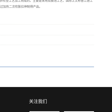
共挤吹塑工艺加工而成的。主要是采用双膜泡工艺，国际上又称普兰迪工
过加热二次吹胀拉伸制得产品。
关注我们