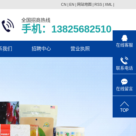
CN
|
EN
|
网站地图
|
RSS
|
XML
|
全国招商热线
手机：13825682510
在线客服
系我们
招聘中心
营业执照
联系电话
在线留言