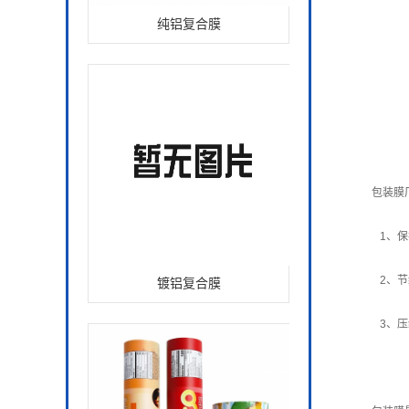
纯铝复合膜
包装膜厂
1、保护
镀铝复合膜
2、节约
3、压缩