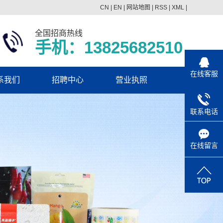
CN
|
EN
|
网站地图
|
RSS
|
XML
|
全国招商热线
手机：13825682510
在线客服
系我们
招聘中心
营业执照
联系电话
在线留言